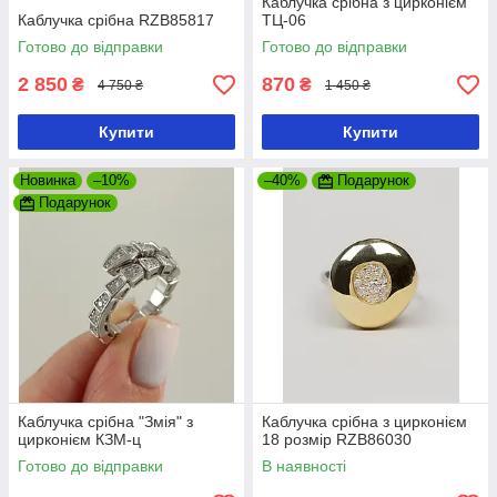
Каблучка срібна з цирконієм
Каблучка срібна RZB85817
ТЦ-06
Готово до відправки
Готово до відправки
2 850
870
₴
₴
4 750 ₴
1 450 ₴
Купити
Купити
Новинка
–10%
–40%
Подарунок
Подарунок
Каблучка срібна "Змія" з
Каблучка срібна з цирконієм
цирконієм КЗМ-ц
18 розмір RZB86030
Готово до відправки
В наявності