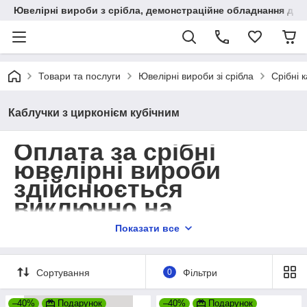
Ювелірні вироби з срібла, демонстраційне обладнання для
Товари та послуги
Ювелірні вироби зі срібла
Срібні 
Каблучки з цирконієм кубічним
Оплата за срібні
ювелірні вироби
здійснюється
виключно
на
розрахунковий
Показати все
рахунок!
Товари на суму до 250 грн. та більше
Сортування
0
Фільтри
2000 грн. відправляються тільки після
передоплати.
–40%
Подарунок
–40%
Подарунок