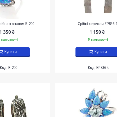
рібна з опалом R-200
Срібні сережки EP836-
1 350 ₴
1 150 ₴
 наявності
В наявності
Купити
Купити
R-200
EP836-б