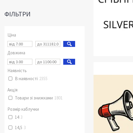
ФІЛЬТРИ
Ціна
Довжина
Наявність
В наявності
2355
Акція
Товари зі знижками
1801
Розмір каблучки
14
3
14,5
3