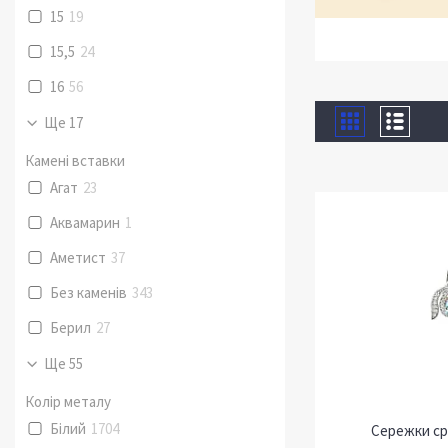
15
19
15,5
24
16
56
Ще 17
Камені вставки
Агат
23
Аквамарин
1
Аметист
37
Без каменів
343
Берил
27
Ще 55
Колір металу
Білий
1704
Сережки срі