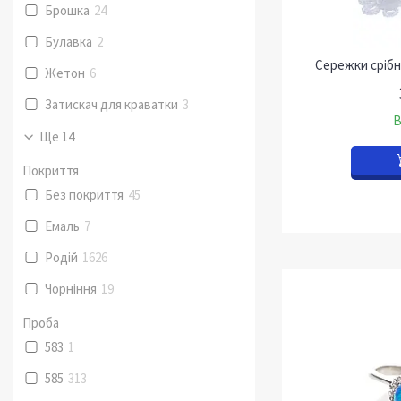
Брошка
24
Булавка
2
Сережки срібні
Жетон
6
Затискач для краватки
3
В
Ще 14
Покриття
Без покриття
45
Емаль
7
Родій
1626
Чорніння
19
Проба
583
1
585
313