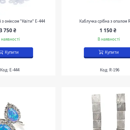
 з оніксом "Квіти" Е-444
Каблучка срібна з опалом 
3 750 ₴
1 150 ₴
 наявності
В наявності
Купити
Купити
Е-444
R-196