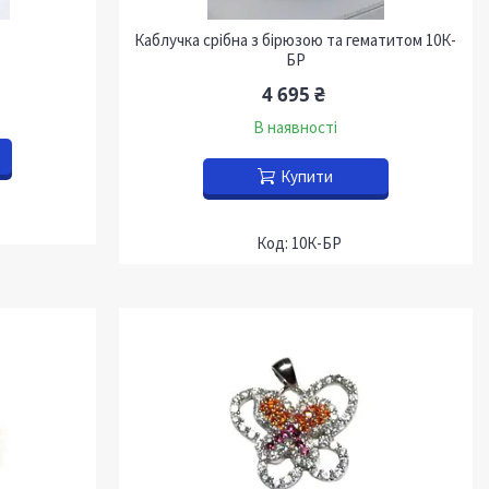
Каблучка срібна з бірюзою та гематитом 10К-
БР
4 695 ₴
В наявності
Купити
10К-БР