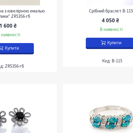
бна з ювелірною емалью
Срібний браслет В-115
ики" ZR5356-гб
4 050 ₴
1 600 ₴
В наявності
 наявності
Купити
Купити
В-115
ZR5356-гб