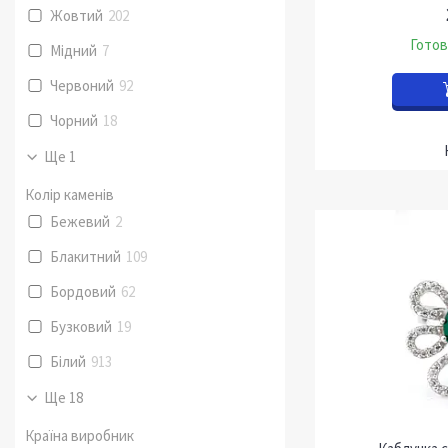
Жовтий
202
Готов
Мідний
7
Червоний
92
Чорний
18
Ще 1
Колір каменів
Бежевий
2
Блакитний
109
Бордовий
62
Бузковий
19
Білий
913
Ще 18
Країна виробник