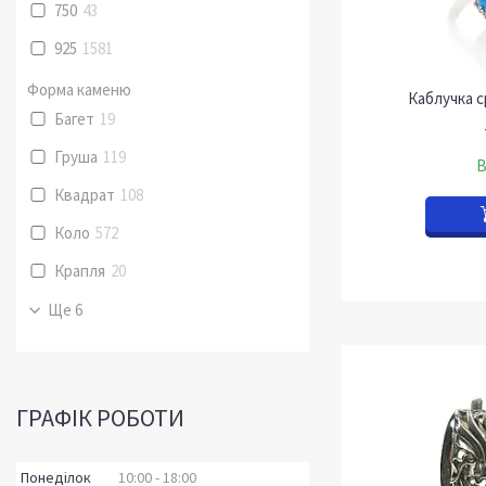
750
43
925
1581
Форма каменю
Каблучка с
Багет
19
Груша
119
В
Квадрат
108
Коло
572
Крапля
20
Ще 6
ГРАФІК РОБОТИ
Понеділок
10:00
18:00