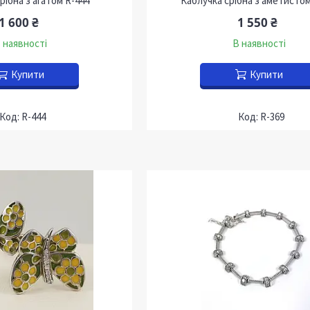
рібна з агатом R-444
Каблучка срібна з аметистом
1 600 ₴
1 550 ₴
 наявності
В наявності
Купити
Купити
R-444
R-369