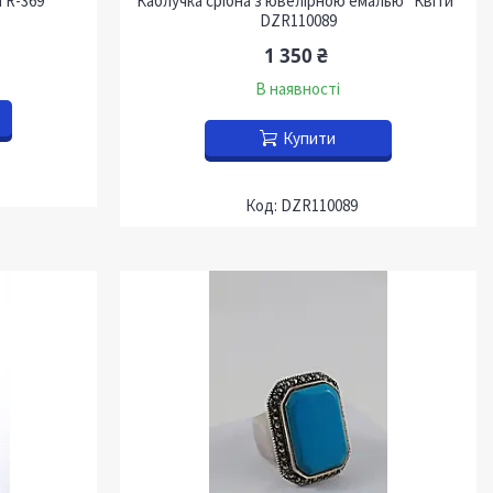
 R-369
Каблучка срібна з ювелірною емалью "Квіти"
DZR110089
1 350 ₴
В наявності
Купити
DZR110089