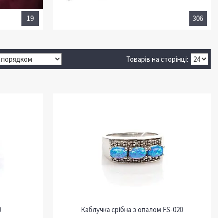
19
306
0
Каблучка срібна з опалом FS-020