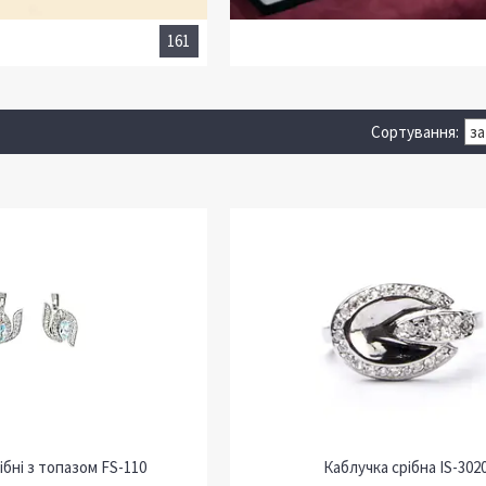
161
бні з топазом FS-110
Каблучка срібна IS-302