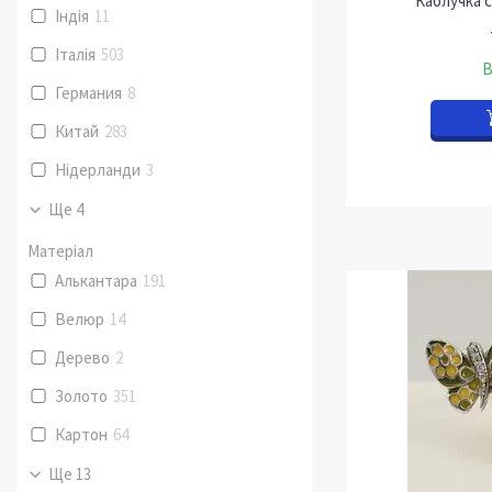
Каблучка с
Індія
11
Італія
503
В
Германия
8
Китай
283
Нідерланди
3
Ще 4
Матеріал
Алькантара
191
Велюр
14
Дерево
2
Золото
351
Картон
64
Ще 13