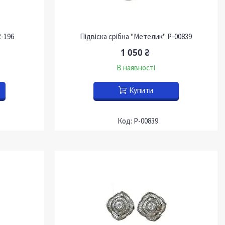
R-196
Підвіска срібна "Метелик" P-00839
1 050 ₴
В наявності
Купити
P-00839