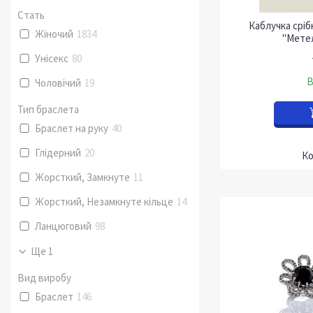
Стать
Каблучка срі
Жіночий
1834
"Метел
Унісекс
80
В
Чоловічий
19
Тип браслета
Браслет на руку
40
Глідерний
20
Жорсткий, Замкнуте
11
Жорсткий, Незамкнуте кільце
14
Ланцюговий
98
Ще 1
Вид виробу
Браслет
146