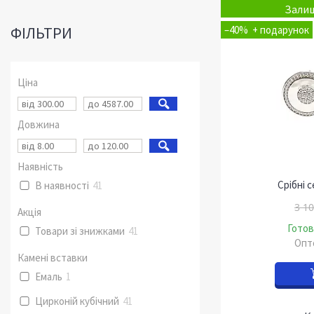
Залиш
ФІЛЬТРИ
–40%
Ціна
Довжина
Наявність
Срібні 
В наявності
41
3 10
Акція
Готов
Товари зі знижками
41
Опто
Камені вставки
Емаль
1
Цирконій кубічний
41