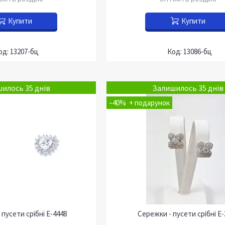
Купити
Купити
13207-бц
13086-бц
илось 35 днів
Залишилось 35 днів
–40%
пусети срібні Е-4448
Сережки - пусети срібні Е-