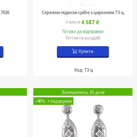
-7036
Сережки-підвіски срібні з цирконієм Т3-ц
4 587 ₴
7 645 ₴
Готово до відправки
Оптом і в роздріб
Купити
Т3-ц
Залишилось 35 днів
–40%