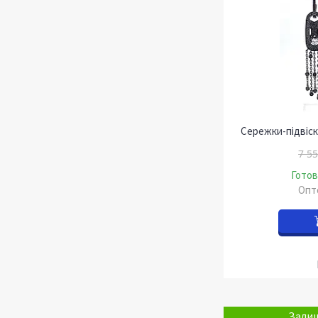
Сережки-підвіски
7 55
Готов
Опто
Залиш