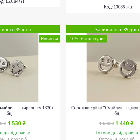
EZC84771
13086-жц
илось 35 днів
Залишилось 35 днів
Новинка
–10%
майлик" з цирконієм 13207-
Сережки срібні "Смайлик" з цирко
бц
бц
1 530 ₴
1 440 ₴
0 ₴
1 600 ₴
о до відправки
Готово до відправки
м і в роздріб
Оптом і в роздріб