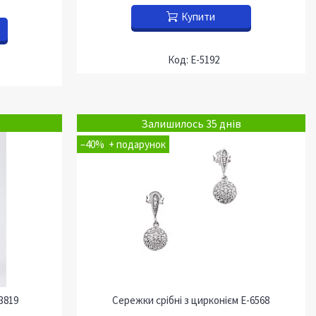
Купити
Е-5192
Залишилось 35 днів
–40%
3819
Сережки срібні з цирконієм Е-6568