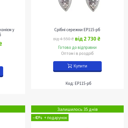
конієм у
Срібні сережки EP115-рб
б
від 2 730 ₴
від 4 550 ₴
₴
Готово до відправки
Оптом і в роздріб
Купити
EP115-рб
Залишилось 35 днів
–40%