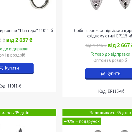
цирконієм "Пантера" 11011-б
Срібні сережки-підвіски з цир
східному стилі EP115-ч
від 2 637 ₴
5 ₴
від 2 667 
від 4 445 ₴
о до відправки
Готово до відправки
м і в роздріб
Оптом і в роздріб
Купити
Купити
11011-б
EP115-чб
илось 35 днів
Залишилось 35 днів
–40%