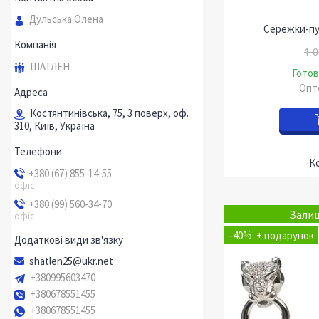
Дульська Олена
Сережки-пу
1 0
ШАТЛЕН
Готов
Опто
Костянтинівська, 75, 3 поверх, оф.
310, Київ, Україна
+380 (67) 855-14-55
офіс
+380 (99) 560-34-70
Залиш
офіс
–40%
shatlen25@ukr.net
+380995603470
+380678551455
+380678551455