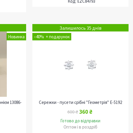
EZC84793
Залишилось 35 днів
Новинка
–40%
нієм 13086-
Сережки - пусети срібні "Геометрія" Е-5192
360 ₴
600 ₴
Готово до відправки
Оптом і в роздріб