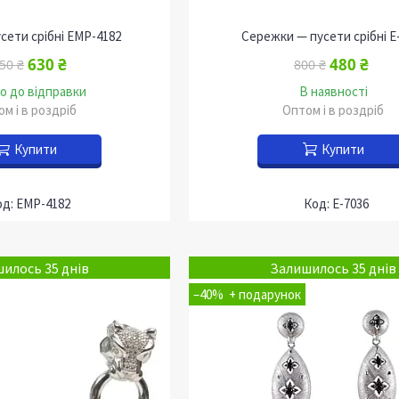
сети срібні EМР-4182
Сережки — пусети срібні Е
630 ₴
480 ₴
50 ₴
800 ₴
о до відправки
В наявності
м і в роздріб
Оптом і в роздріб
Купити
Купити
EМР-4182
Е-7036
илось 35 днів
Залишилось 35 днів
–40%