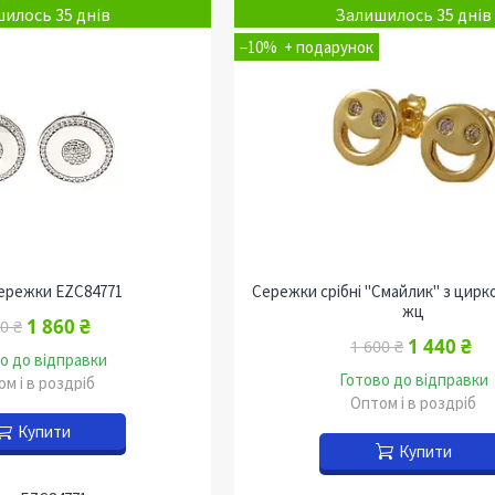
илось 35 днів
Залишилось 35 днів
–10%
сережки EZC84771
Сережки срібні "Смайлик" з цирко
жц
1 860 ₴
0 ₴
1 440 ₴
1 600 ₴
о до відправки
Готово до відправки
м і в роздріб
Оптом і в роздріб
Купити
Купити