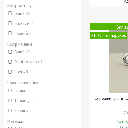
Колір металу
Білий
35
Жовтий
7
Залиш
Чорний
3
–10%
Колір каменів
Білий
37
Різні кольори
1
Чорний
3
Країна виробник
Італія
29
Сережки срібні "С
Таїланд
11
Україна
1
1 70
Матеріал
Готов
Опто