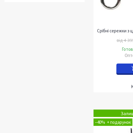
Срібні сережки з 
від 4 39
Готов
Опто
Залиш
–40%