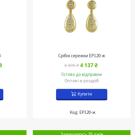
б
Срібні сережки EP120-ж
₴
4 137 ₴
6 895 ₴
Готово до відправки
Оптом і в роздріб
Купити
EP120-ж
Залишилось 35 днів