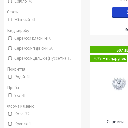
Срібло
41
Стать
Жіночий
41
Вид виробу
Сережки класичні
6
Сережки-підвіски
20
Залиш
Сережки-цвяшки (Пуссети)
15
–40%
Покриття
Родій
41
Проба
925
41
Форма каменю
Коло
32
Сережки — 
Крапля
1