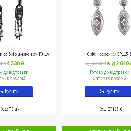
 срібні з цирконієм Т3-цч
Срібні сережки EP115-
4 530 ₴
від 2 610 
0 ₴
від 4 350 ₴
о до відправки
Готово до відправки
м і в роздріб
Оптом і в роздріб
Купити
Купити
Т3-цч
EP115-б
илось 35 днів
Залишилось 35 днів