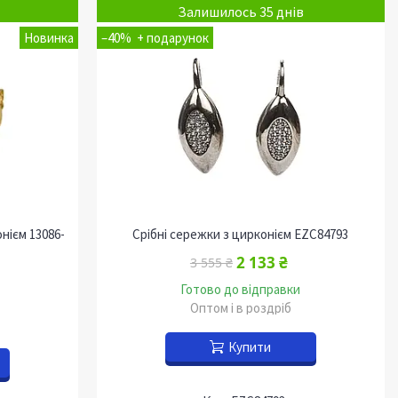
Залишилось 35 днів
Новинка
–40%
нієм 13086-
Срібні сережки з цирконієм EZC84793
2 133 ₴
3 555 ₴
Готово до відправки
Оптом і в роздріб
Купити