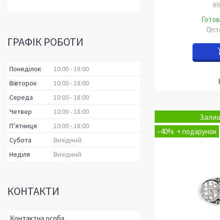
85
Готов
Опто
ГРАФІК РОБОТИ
Понеділок
10:00
18:00
Вівторок
10:00
18:00
Середа
10:00
18:00
Четвер
10:00
18:00
Залиш
Пʼятниця
10:00
18:00
–40%
Субота
Вихідний
Неділя
Вихідний
КОНТАКТИ