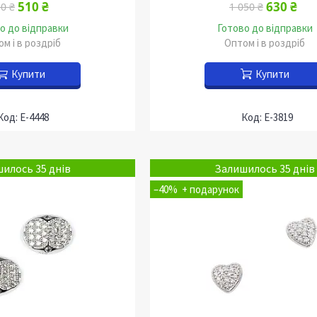
510 ₴
630 ₴
0 ₴
1 050 ₴
о до відправки
Готово до відправки
м і в роздріб
Оптом і в роздріб
Купити
Купити
Е-4448
Е-3819
илось 35 днів
Залишилось 35 днів
–40%