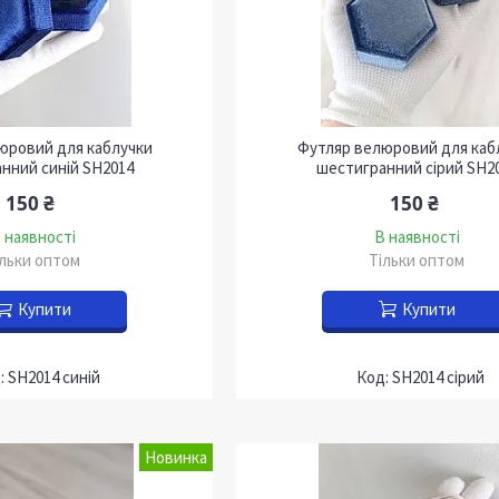
юровий для каблучки
Футляр велюровий для каб
нний синій SH2014
шестигранний сірий SH2
150 ₴
150 ₴
 наявності
В наявності
ільки оптом
Тільки оптом
Купити
Купити
SH2014 синій
SH2014 сірий
Новинка