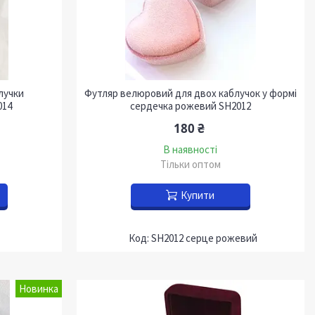
лучки
Футляр велюровий для двох каблучок у формі
014
сердечка рожевий SH2012
180 ₴
В наявності
Тільки оптом
Купити
SH2012 серце рожевий
Новинка