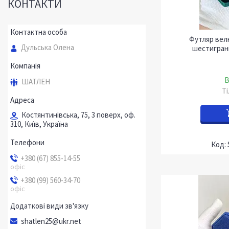
КОНТАКТИ
Футляр вел
Дульська Олена
шестигран
В
ШАТЛЕН
Т
Костянтинівська, 75, 3 поверх, оф.
310, Київ, Україна
+380 (67) 855-14-55
офіс
+380 (99) 560-34-70
офіс
shatlen25@ukr.net