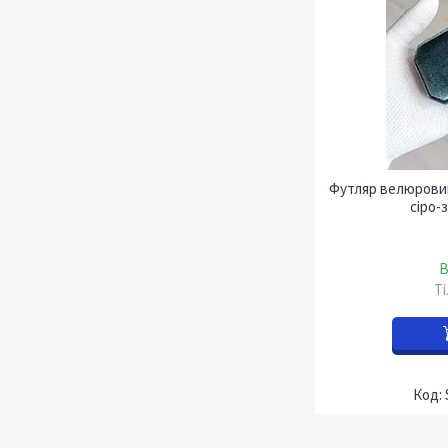
Футляр велюровий
сіро-
В
Т