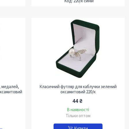
220/к синій
, медалей,
Класичний футляр для каблучки зелений
оксамитовий
оксамитовий 220/к
44 ₴
В наявності
Тільки оптом
Купити