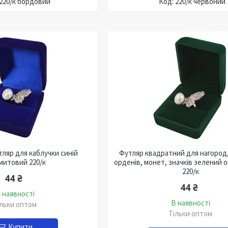
220/к бордовий
220/к червоний
ляр для каблучки синій
Футляр квадратний для нагород
митовий 220/к
орденів, монет, значків зелений 
220/к
44 ₴
44 ₴
 наявності
В наявності
ільки оптом
Тільки оптом
Купити