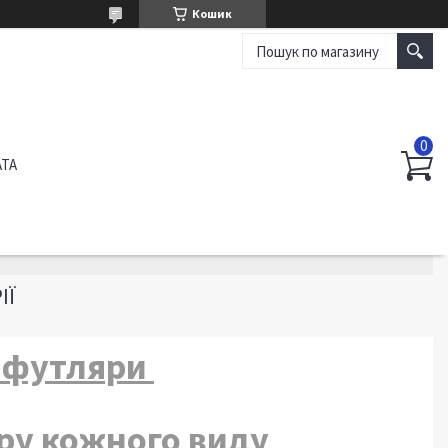
Кошик
АТА
ІЇ
а футляри
ору кожного виду