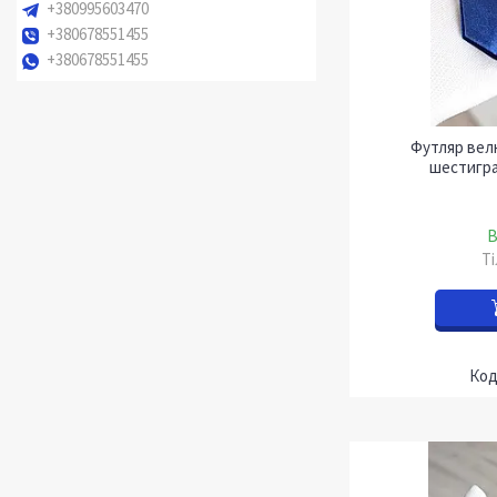
+380995603470
+380678551455
+380678551455
Футляр вел
шестигра
В
Т