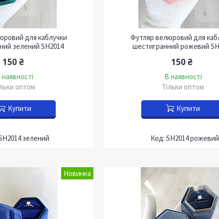
юровий для каблучки
Футляр велюровий для каб
ний зелений SH2014
шестигранний рожевий SH
150 ₴
150 ₴
 наявності
В наявності
ільки оптом
Тільки оптом
Купити
Купити
SH2014 зелений
SH2014 рожевий
Новинка