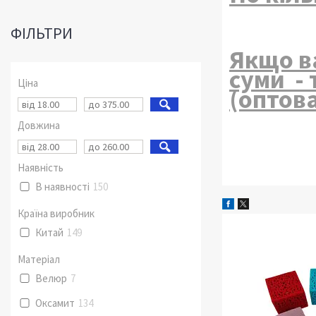
ФІЛЬТРИ
Якщо ва
суми - 
Ціна
(оптова
Довжина
Наявність
В наявності
150
Країна виробник
Китай
149
Матеріал
Велюр
7
Оксамит
134