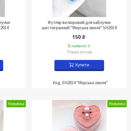
лучки
Футляр велюровий для каблучки
2014
шестигранний "Морська хвиля" SH2014
150 ₴
В наявності
Тільки оптом
Купити
SH2014 "Морська хвиля"
Новинка
Новинка