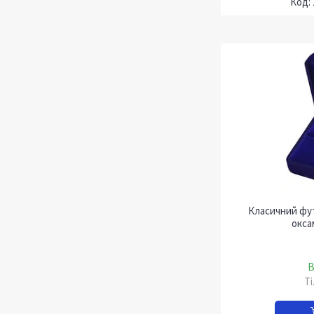
Класичний фут
окса
В
Т