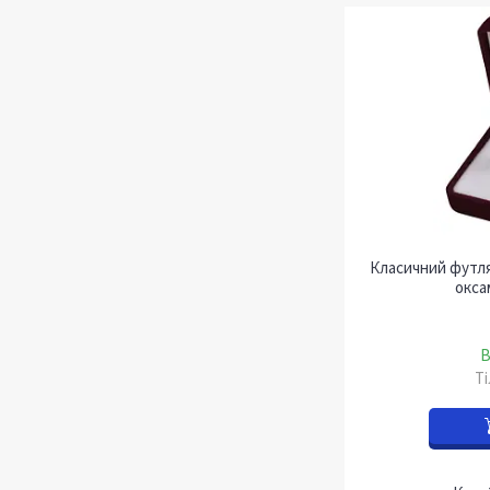
Класичний футля
окса
В
Т