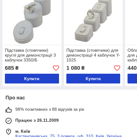
Підставка (стовпчики)
Підставка (стовпчики) для
Обла
круглі для демонстрації 3
демонстрації 4 каблучок Y-
для 
каблучок 3350/Б
1025
кабл
685
1 080
440
₴
₴
Купити
Купити
Про нас
98% позитивних з 88 відгуків за рік
Працює з 26.11.2009
м. Київ
Костянтинівська, 75, 3 поверх, оф. 310, Київ, Україна