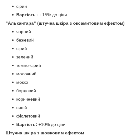
сірий
Вартість :
+15% до ціни
"Алькантара" (штучна шкіра з оксамитовим ефектом)
чорний
бежевий
сірий
зелений
темно-сірий
молочний
мокко
бордовий
коричневий
синій
фіолетовий
Вартість:
+10% до ціни
Штучна шкіра з шовковим ефектом