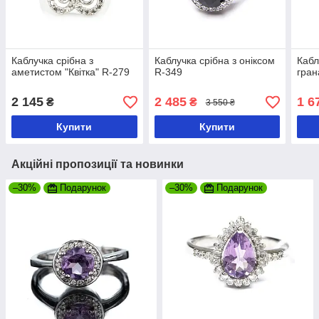
Каблучка срібна з
Каблучка срібна з оніксом
Кабл
аметистом "Квітка" R-279
R-349
гран
2 145
2 485
1 6
₴
₴
3 550 ₴
Купити
Купити
Акційні пропозиції та новинки
–30%
Подарунок
–30%
Подарунок