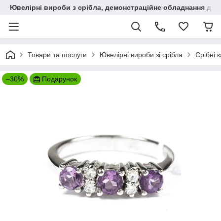
Ювелірні вироби з срібла, демонстраційне обладнання для
Товари та послуги
Ювелірні вироби зі срібла
Срібні 
–30%
Подарунок