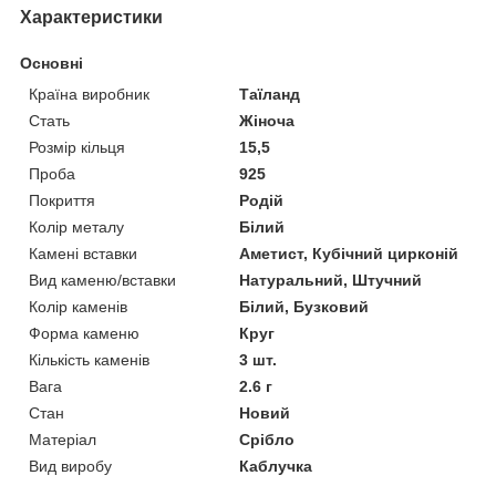
Характеристики
Основні
Країна виробник
Таїланд
Стать
Жіноча
Розмір кільця
15,5
Проба
925
Покриття
Родій
Колір металу
Білий
Камені вставки
Аметист, Кубічний цирконій
Вид каменю/вставки
Натуральний, Штучний
Колір каменів
Білий, Бузковий
Форма каменю
Круг
Кількість каменів
3 шт.
Вага
2.6 г
Стан
Новий
Матеріал
Срібло
Вид виробу
Каблучка