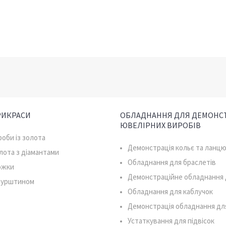
РИКРАСИ
ОБЛАДНАННЯ ДЛЯ ДЕМОНСТ
ЮВЕЛІРНИХ ВИРОБІВ
роби із золота
Демонстрація кольє та ланцю
олота з діамантами
Обладнання для браслетів
южки
Демонстраційне обладнання 
 бурштином
Обладнання для каблучок
Демонстрація обладнання дл
Устаткування для підвісок