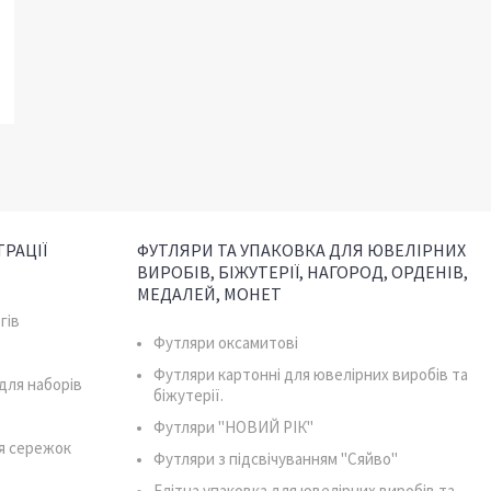
РАЦІЇ
ФУТЛЯРИ ТА УПАКОВКА ДЛЯ ЮВЕЛІРНИХ
ВИРОБІВ, БІЖУТЕРІЇ, НАГОРОД, ОРДЕНІВ,
МЕДАЛЕЙ, МОНЕТ
гів
Футляри оксамитові
Футляри картонні для ювелірних виробів та
для наборів
біжутерії.
Футляри "НОВИЙ РІК"
я сережок
Футляри з підсвічуванням "Сяйво"
Елітна упаковка для ювелірних виробів та