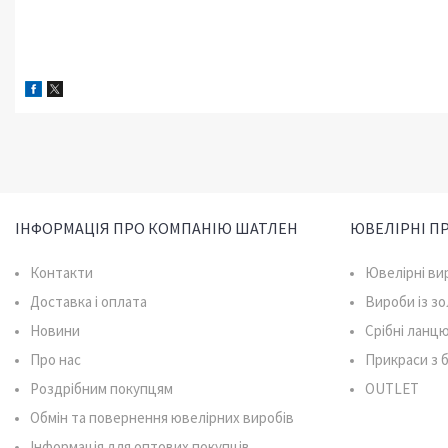
ІНФОРМАЦІЯ ПРО КОМПАНІЮ ШАТЛЕН
ЮВЕЛІРНІ П
Контакти
Ювелірні ви
Доставка і оплата
Вироби із з
Новини
Срібні ланц
Про нас
Прикраси з
Роздрібним покупцям
OUTLET
Обмін та повернення ювелірних виробів
Інформація для оптових покупців