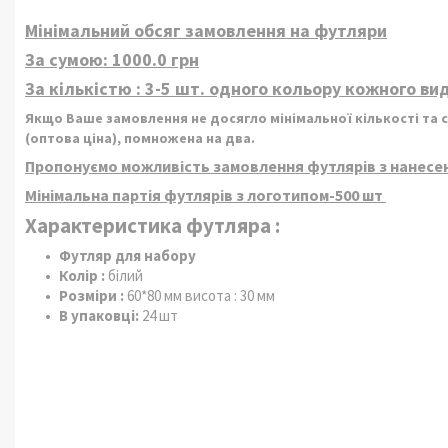
Мінімальний обсяг замовлення на футляри
За сумою: 1000.0 грн
За кількістю : 3-5 шт. одного кольору кожного вид
Якщо Ваше замовлення не досягло мінімальної кількості та су
(оптова ціна), помножена на два.
Пропонуємо можливість замовлення футлярів з нанесе
Мінімальна партія футлярів з логотипом-500 шт
Характеристика футляра :
Футляр для набору
Колір :
білий
Розміри :
60*80 мм висота : 30 мм
В упаковці:
24 шт