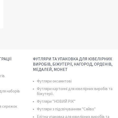
РАЦІЇ
ФУТЛЯРИ ТА УПАКОВКА ДЛЯ ЮВЕЛІРНИХ
ВИРОБІВ, БІЖУТЕРІЇ, НАГОРОД, ОРДЕНІВ,
МЕДАЛЕЙ, МОНЕТ
гів
Футляри оксамитові
Футляри картонні для ювелірних виробів та
для наборів
біжутерії.
Футляри "НОВИЙ РІК"
я сережок
Футляри з підсвічуванням "Сяйво"
Елітна упаковка для ювелірних виробів та