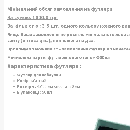
Мінімальний обсяг замовлення на футляри
За сумою: 1000.0 грн
За кількістю : 3-5 шт. одного кольору кожного вид
Якщо Ваше замовлення не досягло мінімальної кількості
сайту (оптова ціна), помножена на два.
Пропонуємо можливість замовлення футлярів з нанесе
Мінімальна партія футлярів з логотипом-500 шт
Характеристика футляра :
Футляр для каблучки
Колір :
м'ятний
Розміри :
45*55 мм висота : 30 мм
В упаковці :
50 шт