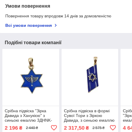
Умови повернення
Повернення товару впродовж 14 днів за домовленістю
Всі умови повернення
Подібні товари компанії
Срібна підвіска "Зірка
Срібна підвіска в формі
Сріб
Давида з Ханукією" з
Сувої Тори з Зіркою
"Зір
синьою емаллю 3ДHNK-
Давида, з синьою емаллю
ема
08
23Д-02
2 196
2 317,50
4 6
₴
₴
2 440 ₴
2 575 ₴