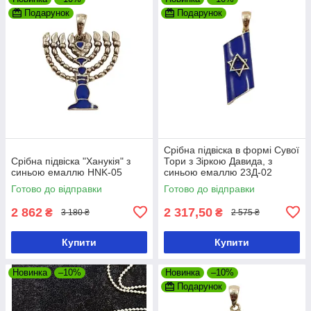
Подарунок
Подарунок
Срібна підвіска в формі Сувої
Срібна підвіска "Ханукія" з
Тори з Зіркою Давида, з
синьою емаллю HNK-05
синьою емаллю 23Д-02
Готово до відправки
Готово до відправки
2 862
2 317,50
₴
₴
3 180 ₴
2 575 ₴
Купити
Купити
Новинка
–10%
Новинка
–10%
Подарунок