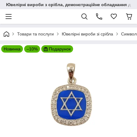
Ювелірні вироби з срібла, демонстраційне обладнання для
Товари та послуги
Ювелірні вироби зі срібла
Символи
Новинка
–10%
Подарунок