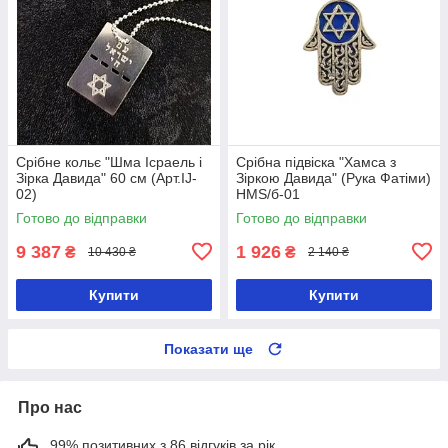
Срібне кольє "Шма Ісраель і
Срібна підвіска "Хамса з
Зірка Давида" 60 см (Арт.IJ-
Зіркою Давида" (Рука Фатіми)
02)
HMS/б-01
Готово до відправки
Готово до відправки
9 387
1 926
₴
₴
10 430 ₴
2 140 ₴
Купити
Купити
Показати ще
Про нас
99% позитивних з 86 відгуків за рік