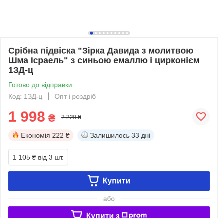
Срібна підвіска "Зірка Давида з молитвою
Шма Ісраель" з синьою емаллю і цирконієм
1ЗД-ц
Готово до відправки
Код: 1ЗД-ц
Опт і роздріб
1 998
₴
2 220 ₴
Економія
222 ₴
Залишилось
33 дні
1 105 ₴
від 3 шт.
Купити
або
Купити з