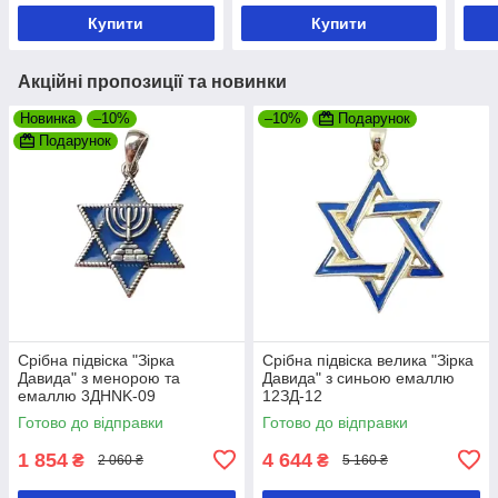
Купити
Купити
Акційні пропозиції та новинки
Новинка
–10%
–10%
Подарунок
Подарунок
Срібна підвіска "Зірка
Срібна підвіска велика "Зірка
Давида" з менорою та
Давида" з синьою емаллю
емаллю 3ДHNK-09
12ЗД-12
Готово до відправки
Готово до відправки
1 854
4 644
₴
₴
2 060 ₴
5 160 ₴