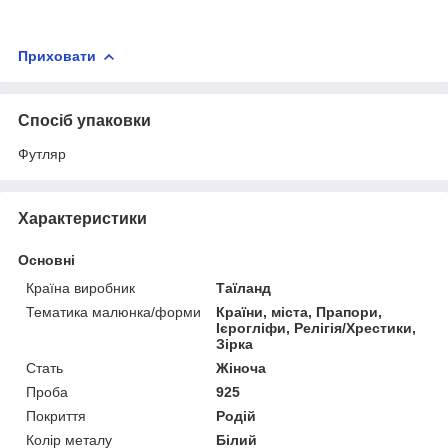
Приховати
Спосіб упаковки
Футляр
Характеристики
Основні
Країна виробник
Таїланд
Тематика малюнка/форми
Країни, міста, Прапори,
Ієрогліфи, Релігія/Хрестики,
Зірка
Стать
Жіноча
Проба
925
Покриття
Родій
Колір металу
Білий