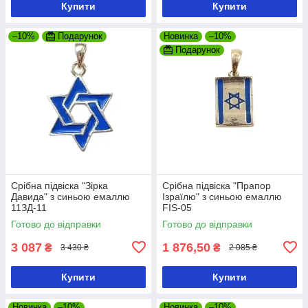
Купити
Купити
–10%
Подарунок
Новинка
–10%
Подарунок
Срібна підвіска "Зірка
Срібна підвіска "Прапор
Давида" з синьою емаллю
Ізраїлю" з синьою емаллю
11ЗД-11
FIS-05
Готово до відправки
Готово до відправки
3 087
1 876,50
₴
₴
3 430 ₴
2 085 ₴
Купити
Купити
Новинка
–10%
Новинка
–10%