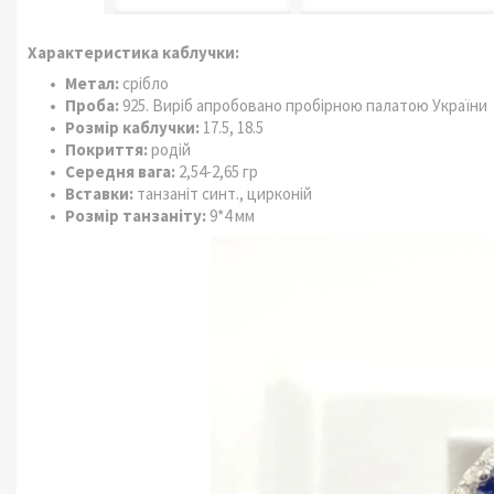
Характеристика каблучки:
Метал:
срібло
Проба:
925. Виріб апробовано пробірною палатою України
Розмір каблучки:
17.5, 18.5
Покриття:
родій
Середня вага:
2,54-2,65 гр
Вставки:
танзаніт синт., цирконій
Розмір танзаніту:
9*4 мм