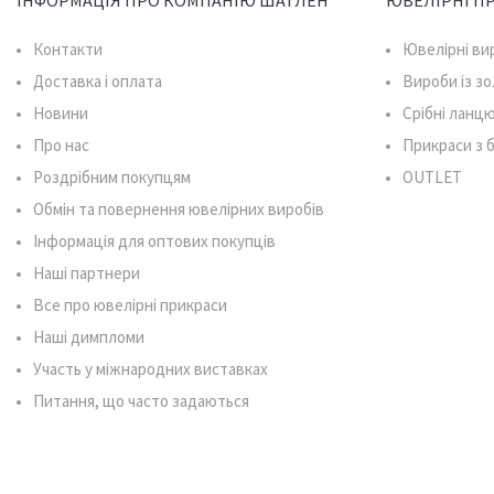
ІНФОРМАЦІЯ ПРО КОМПАНІЮ ШАТЛЕН
ЮВЕЛІРНІ П
Контакти
Ювелірні ви
Доставка і оплата
Вироби із з
Новини
Срібні ланц
Про нас
Прикраси з
Роздрібним покупцям
OUTLET
Обмін та повернення ювелірних виробів
Інформація для оптових покупців
Наші партнери
Все про ювелірні прикраси
Наші димпломи
Участь у міжнародних виставках
Питання, що часто задаються