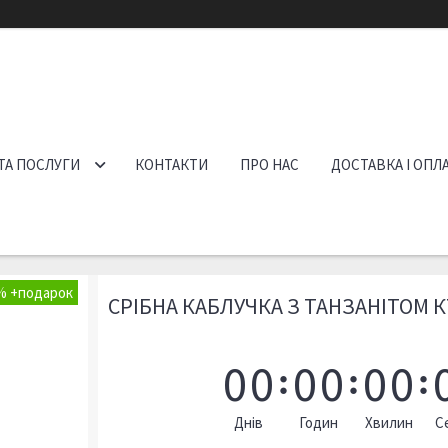
ТА ПОСЛУГИ
КОНТАКТИ
ПРО НАС
ДОСТАВКА І ОПЛ
%
СРІБНА КАБЛУЧКА З ТАНЗАНІТОМ К
0
0
0
0
0
0
Днів
Годин
Хвилин
С