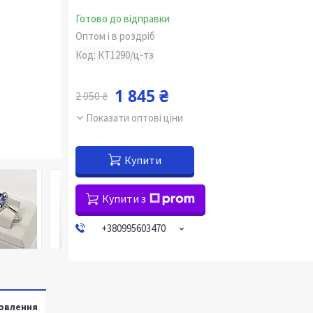
Готово до відправки
Оптом і в роздріб
Код:
КТ1290/ц-тз
1 845 ₴
2 050 ₴
Показати оптові ціни
Купити
Купити з
+380995603470
овлення