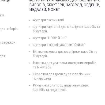
РАЦІЇ
ФУТЛЯРИ ТА УПАКОВКА ДЛЯ ЮВЕЛІРНИХ
ВИРОБІВ, БІЖУТЕРІЇ, НАГОРОД, ОРДЕНІВ,
МЕДАЛЕЙ, МОНЕТ
гів
Футляри оксамитові
Футляри картонні для ювелірних виробів та
для наборів
біжутерії.
Футляри "НОВИЙ РІК"
я сережок
Футляри з підсвічуванням "Сяйво"
Елітна упаковка для ювелірних виробів та
для
біжутерії.
Мішечки для упаковки ювелірних виробів
та біжутерії
Серветки для догляду за ювелірними
прикрасами
Рукавички для продавців ювелірних
виробів та годинників