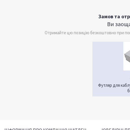
Замов та от
Ви заоща
Отримайте цю позицію безкоштовно при поку
Футляр для кабл
б