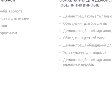
РИКРАСИ
ОБЛАДНАННЯ ДЛЯ ДЕМОНСТ
ЮВЕЛІРНИХ ВИРОБІВ
роби із золота
Демонстрація кольє та ланцю
олота з діамантами
Обладнання для браслетів
южки
Демонстраційне обладнання 
 бурштином
Обладнання для каблучок
Демонстрація обладнання дл
Устаткування для підвісок
Демонстраційне обладнання 
ювелірних виробів