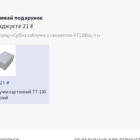
римай подарунок
джуєте 21 ₴
пці «Срібна каблучка з танзанітом КТ1290/ц-тз»
21 ₴
учки картонний ТТ-100
ілий