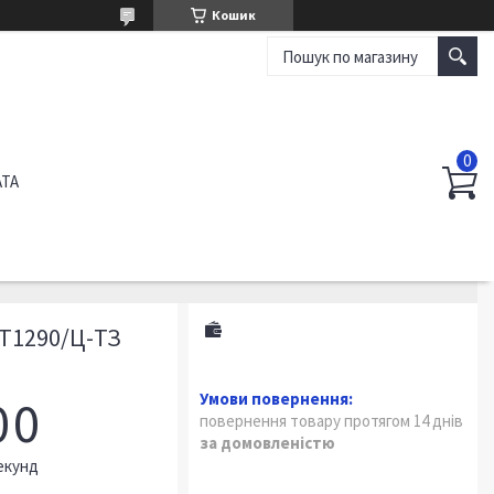
Кошик
АТА
Т1290/Ц-ТЗ
0
0
повернення товару протягом 14 днів
за домовленістю
екунд