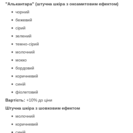
"Алькантара" (штучна шкіра з оксамитовим ефектом)
чорний
бежевий
сірий
зелений
темно-сірий
молочний
мокко
бордовий
коричневий
синій
фіолетовий
Вартість:
+10% до ціни
Штучна шкіра з шовковим ефектом
молочний
коричневий
синій