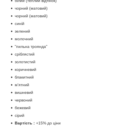
білий (теплий відтінок)
чорний (матовий)
чорний (матовий)
синій
зелений
молочний
"пильна троянда"
сріблястий
золотистий
коричневий
блакитний
м'ятний
вишневий
червоний
бежевий
сірий
Вартість :
+15% до ціни