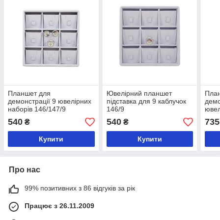
Планшет для
Ювелірний планшет
Пла
демонстрації 9 ювелірних
підставка для 9 каблучок
демо
наборів 146/147/9
146/9
ювел
246/
540
540
735
₴
₴
Купити
Купити
Про нас
99% позитивних з 86 відгуків за рік
Працює з 26.11.2009