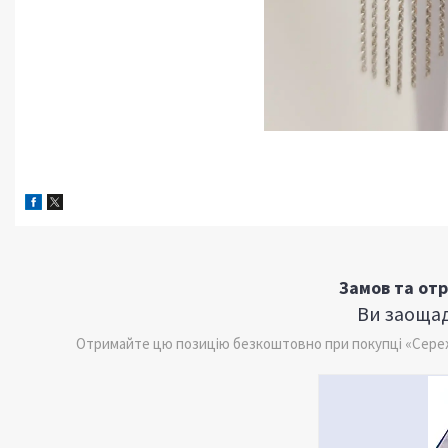
Замов та от
Ви заощад
Отримайте цю позицію безкоштовно при покупці «Сережки