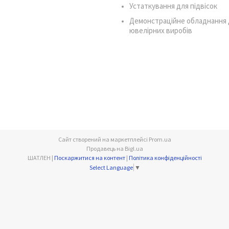
Устаткування для підвісок
Демонстраційне обладнання 
ювелірних виробів
Сайт створений на маркетплейсі
Prom.ua
Продавець на Bigl.ua
ШАТЛЕН |
Поскаржитися на контент
|
Політика конфіденційності
Select Language
▼