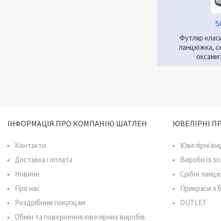
5
Футляр класи
ланцюжка, се
оксами
ІНФОРМАЦІЯ ПРО КОМПАНІЮ ШАТЛЕН
ЮВЕЛІРНІ П
Контакти
Ювелірні ви
Доставка і оплата
Вироби із з
Новини
Срібні ланц
Про нас
Прикраси з
Роздрібним покупцям
OUTLET
Обмін та повернення ювелірних виробів