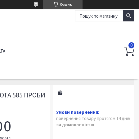
Кошик
АТА
ОТА 585 ПРОБИ
повернення товару протягом 14 днів
0
0
за домовленістю
екунд