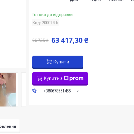
Готово до відправки
Код:
200014-б
63 417,30 ₴
66 755 ₴
Купити
Купити з
+380678551455
овлення