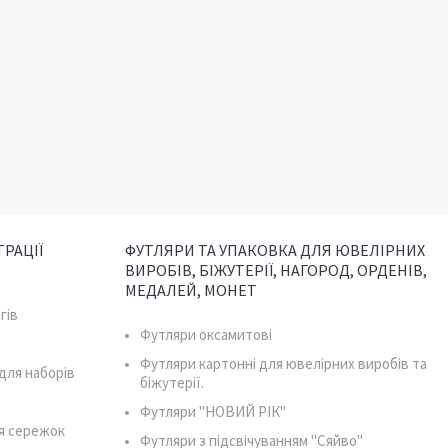
РАЦІЇ
ФУТЛЯРИ ТА УПАКОВКА ДЛЯ ЮВЕЛІРНИХ
ВИРОБІВ, БІЖУТЕРІЇ, НАГОРОД, ОРДЕНІВ,
МЕДАЛЕЙ, МОНЕТ
гів
Футляри оксамитові
Футляри картонні для ювелірних виробів та
для наборів
біжутерії.
Футляри "НОВИЙ РІК"
я сережок
Футляри з підсвічуванням "Сяйво"