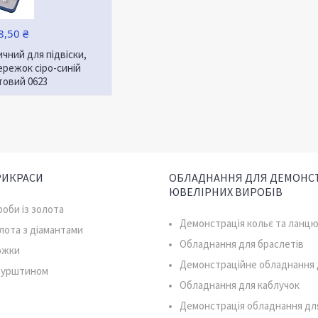
8,50 ₴
чний для підвіски,
режок сіро-синій
товий 0623
РИКРАСИ
ОБЛАДНАННЯ ДЛЯ ДЕМОНСТ
ЮВЕЛІРНИХ ВИРОБІВ
роби із золота
Демонстрація кольє та ланцю
олота з діамантами
Обладнання для браслетів
южки
Демонстраційне обладнання 
 бурштином
Обладнання для каблучок
Демонстрація обладнання дл