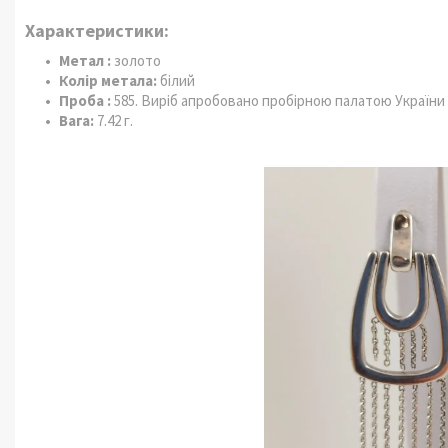
Характеристики:
Метал :
золото
Колір метала:
білий
Проба :
585. Виріб апробовано пробірною палатою України
Вага:
7.42 г.