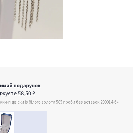
римай подарунок
жуєте 58,50 ₴
-підвіски із білого золота 585 проби без вставок 200014-б»