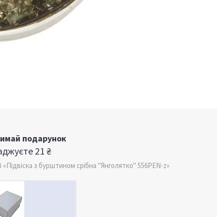
римай подарунок
джуєте 21 ₴
«Підвіска з бурштином срібна "Янголятко" 556PEN-z»