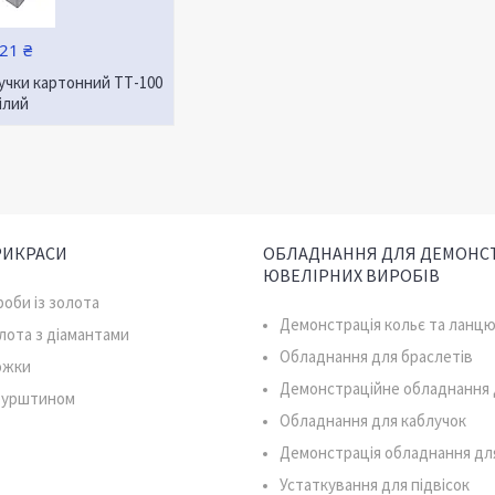
21 ₴
учки картонний ТТ-100
ілий
РИКРАСИ
ОБЛАДНАННЯ ДЛЯ ДЕМОНСТ
ЮВЕЛІРНИХ ВИРОБІВ
роби із золота
Демонстрація кольє та ланцю
олота з діамантами
Обладнання для браслетів
южки
Демонстраційне обладнання 
 бурштином
Обладнання для каблучок
Демонстрація обладнання дл
Устаткування для підвісок