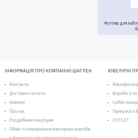
Футляр для кабл
б
ІНФОРМАЦІЯ ПРО КОМПАНІЮ ШАТЛЕН
ЮВЕЛІРНІ П
Контакти
Ювелірні ви
Доставка і оплата
Вироби із з
Новини
Срібні ланц
Про нас
Прикраси з
Роздрібним покупцям
OUTLET
Обмін та повернення ювелірних виробів
Інформація для оптових покупців