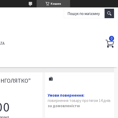
Кошик
АТА
"ЯНГОЛЯТКО"
повернення товару протягом 14 днів
0
0
за домовленістю
екунд