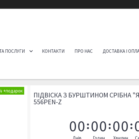
ТА ПОСЛУГИ
КОНТАКТИ
ПРО НАС
ДОСТАВКА І ОПЛ
%
ПІДВІСКА З БУРШТИНОМ СРІБНА 
556PEN-Z
0
0
0
0
0
0
Днів
Годин
Хвилин
С