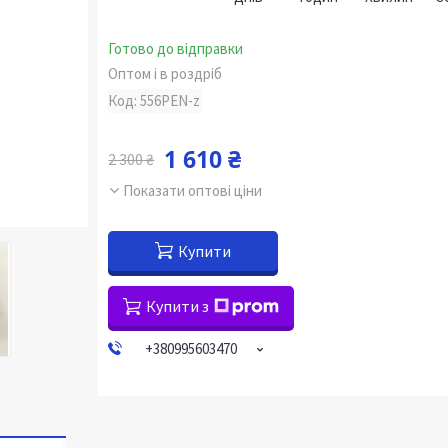
Готово до відправки
Оптом і в роздріб
Код:
556PEN-z
1 610 ₴
2 300 ₴
Показати оптові ціни
Купити
Купити з
+380995603470