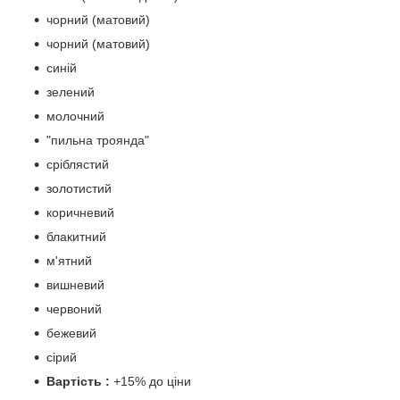
чорний (матовий)
чорний (матовий)
синій
зелений
молочний
"пильна троянда"
сріблястий
золотистий
коричневий
блакитний
м'ятний
вишневий
червоний
бежевий
сірий
Вартість :
+15% до ціни