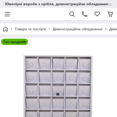
Ювелірні вироби з срібла, демонстраційне обладнання для
Товари та послуги
Демонстраційне обладнання
Демо
Топ продажів