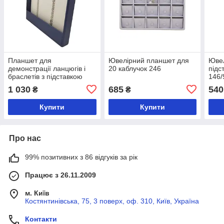
Планшет для
Ювелірний планшет для
Юве
демонстрації ланцюгів і
20 каблучок 246
підс
браслетів з підставкою
146/
145/м-2нг
1 030
685
540
₴
₴
Купити
Купити
Про нас
99% позитивних з 86 відгуків за рік
Працює з 26.11.2009
м. Київ
Костянтинівська, 75, 3 поверх, оф. 310, Київ, Україна
Контакти