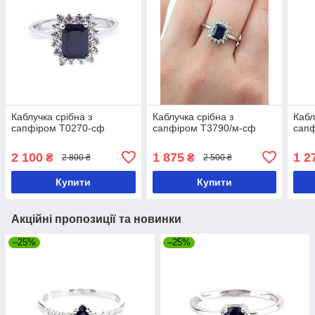
Каблучка срібна з
Каблучка срібна з
Кабл
сапфіром Т0270-сф
сапфіром Т3790/м-сф
сап
2 100
1 875
1 2
₴
₴
2 800 ₴
2 500 ₴
Купити
Купити
Акційні пропозиції та новинки
–25%
–25%