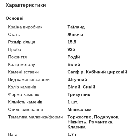
Характеристики
Основні
Країна виробник
Таїланд
Стать
Жіноча
Розмір кільця
15,5
Проба
925
Покриття
Родій
Колір металу
Білий
Камені вставки
Сапфір, Кубічний цирконій
Вид каменю/вставки
Штучний
Колір каменів
Білий, Синій
Форма каменю
Трикутник
Кількість каменів
1 шт.
Стиль виконання
Мінімалізм
Тематика малюнка/форми
Торжество, Подарунок,
Ніжність, Романтика,
Класика
Вага
1.7 г