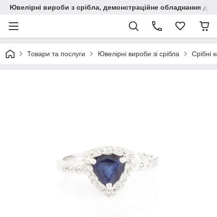
Ювелірні вироби з срібла, демонстраційне обладнання для
Товари та послуги
Ювелірні вироби зі срібла
Срібні 