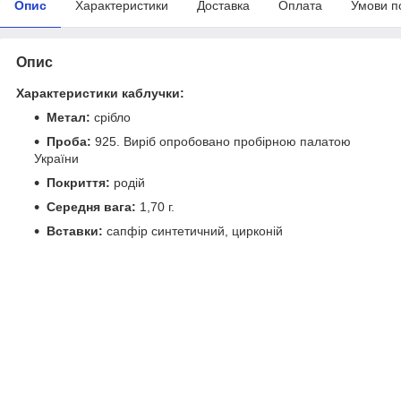
Опис
Характеристики
Доставка
Оплата
Умови п
Опис
Характеристики каблучки:
Метал:
срібло
Проба:
925. Виріб опробовано пробірною палатою
України
Покриття:
родій
Середня вага:
1,70 г.
Вставки:
сапфір синтетичний, цирконій