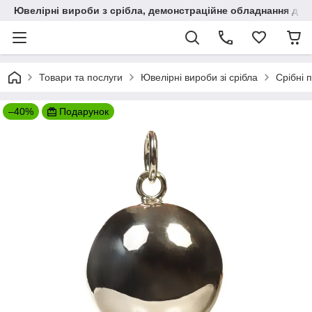
Ювелірні вироби з срібла, демонстраційне обладнання для
Товари та послуги
Ювелірні вироби зі срібла
Срібні п
–40%
Подарунок