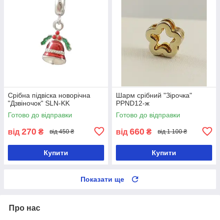
Срібна підвіска новорічна
Шарм срібний "Зірочка"
"Дзвіночок" SLN-KK
PPND12-ж
Готово до відправки
Готово до відправки
270
660
від
₴
від
₴
від 450 ₴
від 1 100 ₴
Купити
Купити
Показати ще
Про нас