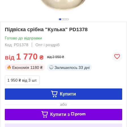
Підвіска срібна "Кулька" РD1378
Готово до відправки
Код: РD1378
Опт і роздріб
1 770
від
₴
від 2 950 ₴
Економія
1180 ₴
Залишилось
33 дні
1 950 ₴
від 3 шт.
Купити
або
Купити з