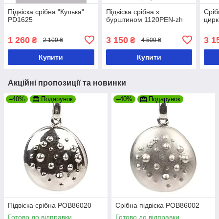
Підвіска срібна "Кулька"
Підвіска срібна з
Сріб
РD1625
бурштином 1120PEN-zh
цирк
1 260
3 150
3 1
₴
₴
2 100 ₴
4 500 ₴
Купити
Купити
Акційні пропозиції та новинки
–40%
Подарунок
–40%
Подарунок
Підвіска срібна РOB86020
Срібна підвіска РOB86002
Готово до відправки
Готово до відправки