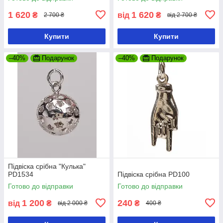
1 620
1 620
₴
від
₴
2 700 ₴
від 2 700 ₴
Купити
Купити
–40%
Подарунок
–40%
Подарунок
Підвіска срібна "Кулька"
РD1534
Підвіска срібна РD100
Готово до відправки
Готово до відправки
1 200
240
від
₴
₴
від 2 000 ₴
400 ₴