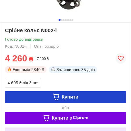
Срібне кольє N002-i
Готово до відправки
Код: N002-i
Опт і роздріб
4 260
₴
7 100 ₴
Економія
2840 ₴
Залишилось
35 днів
4 695 ₴
від 3 шт.
Купити
або
Купити з