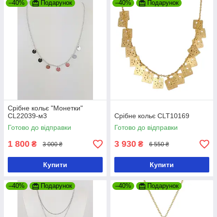
–40%
Подарунок
–40%
Подарунок
Срібне кольє "Монетки"
CL22039-м3
Срібне кольє CLT10169
Готово до відправки
Готово до відправки
1 800
3 930
₴
₴
3 000 ₴
6 550 ₴
Купити
Купити
–40%
Подарунок
–40%
Подарунок