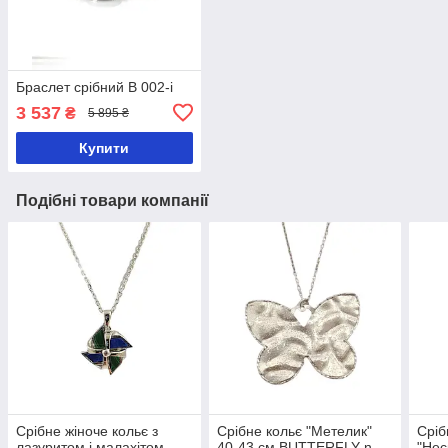
Браслет срібний B 002-i
3 537
₴
5 895 ₴
Купити
Подібні товари компанії
Срібне жіноче кольє з
Срібне кольє "Метелик"
Сріб
лазуритом і малахітом
40-43 см BUTTERFLY-n
"Нес