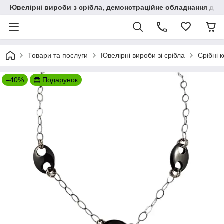
Ювелірні вироби з срібла, демонстраційне обладнання для
Товари та послуги
Ювелірні вироби зі срібла
Срібні 
–40%
Подарунок