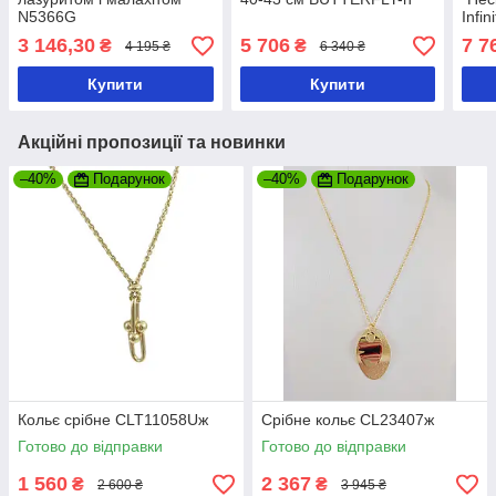
N5366G
Infin
3 146,30
5 706
7 7
₴
₴
4 195 ₴
6 340 ₴
Купити
Купити
Акційні пропозиції та новинки
–40%
Подарунок
–40%
Подарунок
Кольє срібне CLT11058Uж
Срібне кольє CL23407ж
Готово до відправки
Готово до відправки
1 560
2 367
₴
₴
2 600 ₴
3 945 ₴