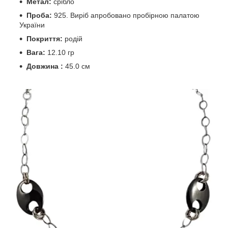
Метал:
срібло
Проба:
925. Виріб апробовано пробірною палатою
України
Покриття:
родій
Вага:
12.10 гр
Довжина :
45.0
см