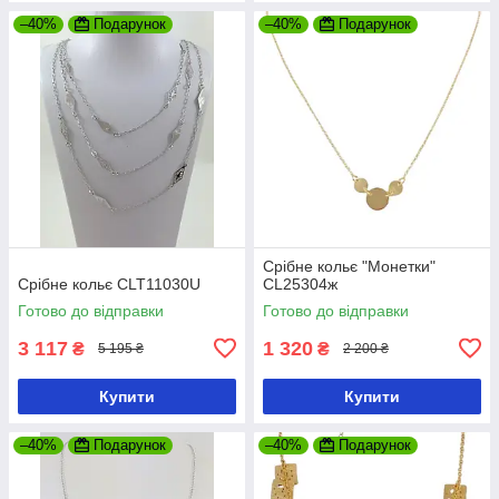
–40%
Подарунок
–40%
Подарунок
Срібне кольє "Монетки"
Срібне кольє CLT11030U
CL25304ж
Готово до відправки
Готово до відправки
3 117
1 320
₴
₴
5 195 ₴
2 200 ₴
Купити
Купити
–40%
Подарунок
–40%
Подарунок