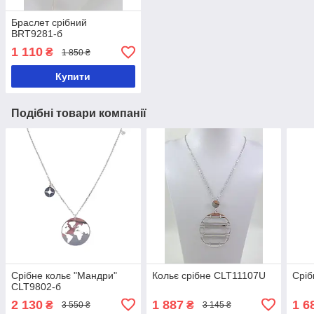
Браслет срібний
BRT9281-б
1 110
₴
1 850 ₴
Купити
Подібні товари компанії
Срібне кольє "Мандри"
Кольє срібне CLT11107U
Сріб
CLT9802-б
2 130
1 887
1 6
₴
₴
3 550 ₴
3 145 ₴