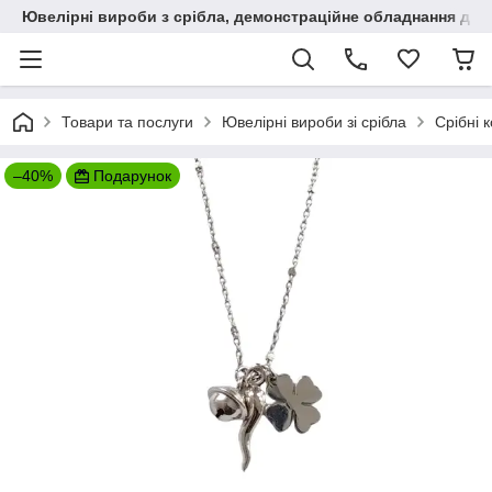
Ювелірні вироби з срібла, демонстраційне обладнання для
Товари та послуги
Ювелірні вироби зі срібла
Срібні 
–40%
Подарунок