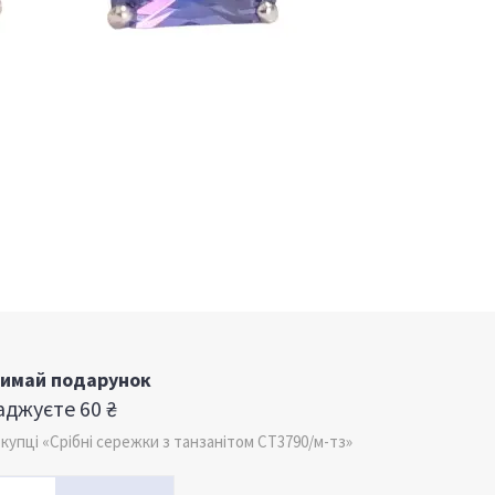
римай подарунок
джуєте 60 ₴
пці «Срібні сережки з танзанітом СТ3790/м-тз»