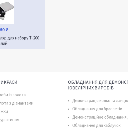
60 ₴
ляр для набору Т-200
ілий
РИКРАСИ
ОБЛАДНАННЯ ДЛЯ ДЕМОНСТ
ЮВЕЛІРНИХ ВИРОБІВ
роби із золота
Демонстрація кольє та ланцю
олота з діамантами
Обладнання для браслетів
южки
Демонстраційне обладнання 
 бурштином
Обладнання для каблучок