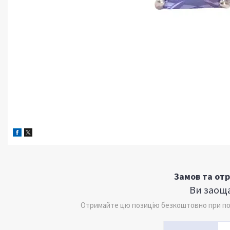
Замов та от
Ви заоща
Отримайте цю позицію безкоштовно при поку