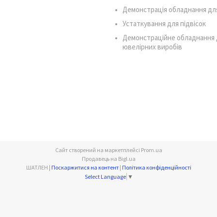
Демонстрація обладнання дл
Устаткування для підвісок
Демонстраційне обладнання 
ювелірних виробів
Сайт створений на маркетплейсі
Prom.ua
Продавець на Bigl.ua
ШАТЛЕН |
Поскаржитися на контент
|
Політика конфіденційності
Select Language
▼