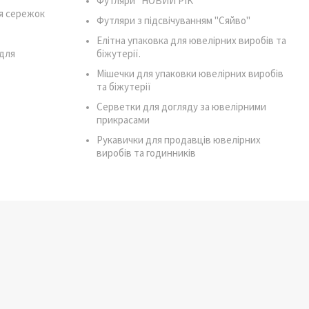
Футляри "НОВИЙ РІК"
я сережок
Футляри з підсвічуванням "Сяйво"
Елітна упаковка для ювелірних виробів та
для
біжутерії.
Мішечки для упаковки ювелірних виробів
та біжутерії
Серветки для догляду за ювелірними
прикрасами
Рукавички для продавців ювелірних
виробів та годинників