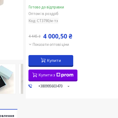
Готово до відправки
Оптом і в роздріб
Код:
СТ3790/м-тз
4 000,50 ₴
4 445 ₴
Показати оптові ціни
Купити
Купити з
+380995603470
овлення