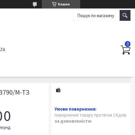
Кошик
АТА
3790/М-ТЗ
0
0
повернення товару протягом 14 днів
за домовленістю
екунд