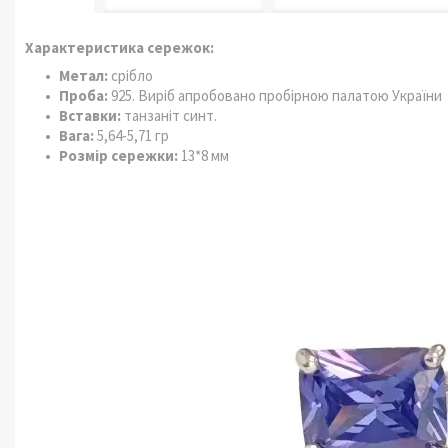
Характеристика сережок:
Метал:
срібло
Проба:
925. Виріб апробовано пробірною палатою України
Вставки:
танзаніт синт.
Вага:
5,64-5,71 гр
Розмір сережки:
13*8 мм