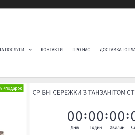
ТА ПОСЛУГИ
КОНТАКТИ
ПРО НАС
ДОСТАВКА І ОПЛ
%
СРІБНІ СЕРЕЖКИ З ТАНЗАНІТОМ СТ
0
0
0
0
0
0
Днів
Годин
Хвилин
С