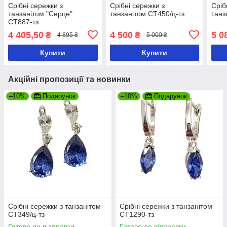
Срібні сережки з
Срібні сережки з
Сріб
танзанітом "Серце"
танзанітом СТ450/ц-тз
танз
СТ887-тз
4 405,50
4 500
5 0
₴
₴
4 895 ₴
5 000 ₴
Купити
Купити
Акційні пропозиції та новинки
–10%
Подарунок
–10%
Подарунок
Срібні сережки з танзанітом
Срібні сережки з танзанітом
СТ349/ц-тз
СТ1290-тз
Готово до відправки
Готово до відправки