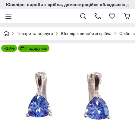
Ювелірні вироби з срібла, демонстраційне обладнання для
Товари та послуги
Ювелірні вироби зі срібла
Срібні 
–10%
Подарунок