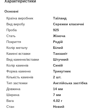
Характеристики
Основні
Країна виробник
Таїланд
Вид виробу
Сережки класичні
Проба
925
Стать
Жіноча
Покриття
Родій
Колір металу
Білий
Камені вставки
Танзаніт
Вид каменю/вставки
Штучний
Колір каменів
Синій
Форма каменю
Трикутник
Кількість каменів
2 шт.
Тип застежки
Англійська застібка
Довжина
14 мм
Ширина
7 мм
Вага
4.02 г
Стан
Новий