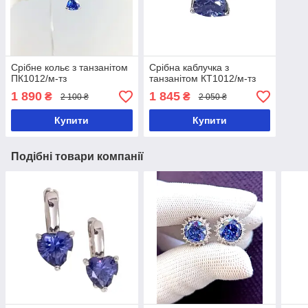
Срібне кольє з танзанітом
Срібна каблучка з
ПК1012/м-тз
танзанітом КТ1012/м-тз
1 890
1 845
₴
₴
2 100 ₴
2 050 ₴
Купити
Купити
Подібні товари компанії