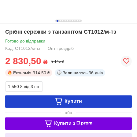
Срібні сережки з танзанітом СТ1012/м-тз
Готово до відправки
Код: СТ1012/м-тз
Опт і роздріб
2 830,50
₴
3 145 ₴
Економія
314.50 ₴
Залишилось
36 днів
1 550 ₴
від 3 шт.
Купити
або
Купити з