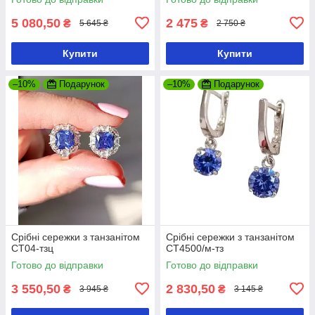
5 080,50
2 475
₴
₴
5 645 ₴
2 750 ₴
Купити
Купити
–10%
Подарунок
–10%
Подарунок
Срібні сережки з танзанітом
Срібні сережки з танзанітом
СТ04-тзц
СТ4500/м-тз
Готово до відправки
Готово до відправки
3 550,50
2 830,50
₴
₴
3 945 ₴
3 145 ₴