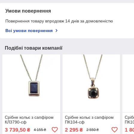
Умови повернення
Повернення товару впродовж 14 днів за домовленістю
Всі умови повернення
Подібні товари компанії
Срібне кольє з сапфіром
Срібне кольє з сапфіром
Сріб
КЛ3790-сф
ПК104-сф
ПК1
3 739,50
2 295
1 8
₴
₴
4 155 ₴
2 550 ₴