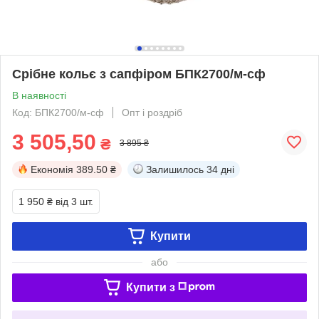
Срібне кольє з сапфіром БПК2700/м-сф
В наявності
Код: БПК2700/м-сф
Опт і роздріб
3 505,50
₴
3 895 ₴
Економія
389.50 ₴
Залишилось
34 дні
1 950 ₴
від 3 шт.
Купити
або
Купити з