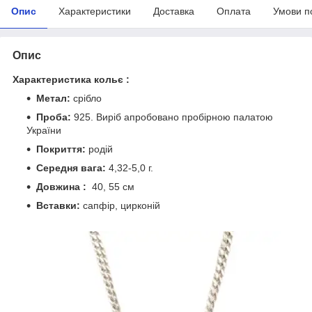
Опис
Характеристики
Доставка
Оплата
Умови п
Опис
Характеристика кольє :
Метал:
срібло
Проба:
925. Виріб апробовано пробірною палатою
України
Покриття:
родій
Середня вага:
4,32-5,0 г.
Довжина :
40, 55 см
Вставки:
сапфір, цирконій