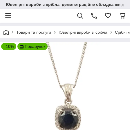
Ювелірні вироби з срібла, демонстраційне обладнання для
Товари та послуги
Ювелірні вироби зі срібла
Срібні 
–10%
Подарунок