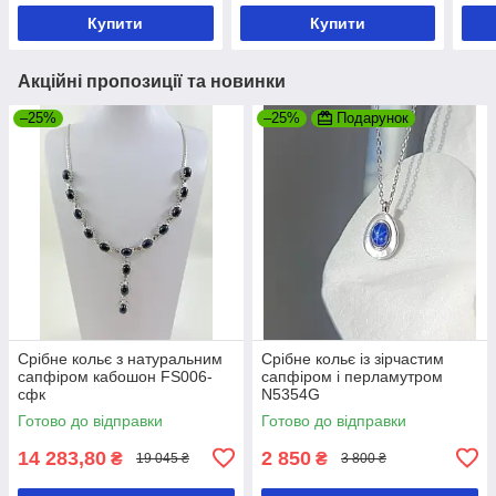
Купити
Купити
Акційні пропозиції та новинки
–25%
–25%
Подарунок
Срібне кольє з натуральним
Срібне кольє із зірчастим
сапфіром кабошон FS006-
сапфіром і перламутром
сфк
N5354G
Готово до відправки
Готово до відправки
14 283,80
2 850
₴
₴
19 045 ₴
3 800 ₴