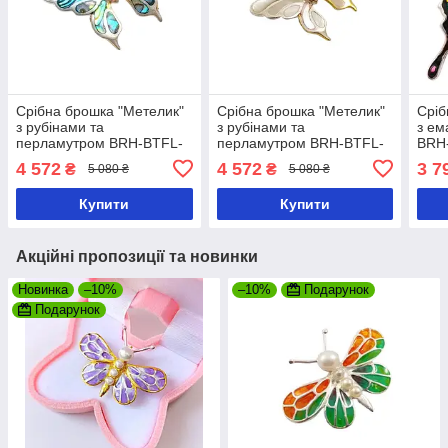
Срібна брошка "Метелик"
Срібна брошка "Метелик"
Сріб
з рубінами та
з рубінами та
з ем
перламутром BRH-BTFL-
перламутром BRH-BTFL-
BRH
5б
51ж
4 572
4 572
3 7
₴
₴
5 080 ₴
5 080 ₴
Купити
Купити
Акційні пропозиції та новинки
Новинка
–10%
–10%
Подарунок
Подарунок