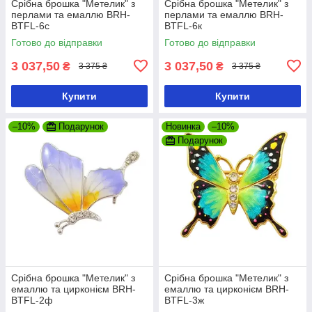
Срібна брошка "Метелик" з
Срібна брошка "Метелик" з
перлами та емаллю BRH-
перлами та емаллю BRH-
BTFL-6с
BTFL-6к
Готово до відправки
Готово до відправки
3 037,50
3 037,50
₴
₴
3 375 ₴
3 375 ₴
Купити
Купити
–10%
Подарунок
Новинка
–10%
Подарунок
Срібна брошка "Метелик" з
Срібна брошка "Метелик" з
емаллю та цирконієм BRH-
емаллю та цирконієм BRH-
BTFL-2ф
BTFL-3ж