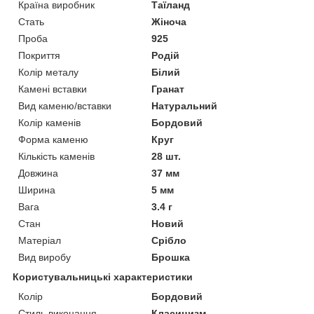
Країна виробник
Таїланд
Стать
Жіноча
Проба
925
Покриття
Родій
Колір металу
Білий
Камені вставки
Гранат
Вид каменю/вставки
Натуральний
Колір каменів
Бордовий
Форма каменю
Круг
Кількість каменів
28 шт.
Довжина
37 мм
Ширина
5 мм
Вага
3.4 г
Стан
Новий
Матеріал
Срібло
Вид виробу
Брошка
Користувальницькі характеристики
Колір
Бордовий
Стиль виконання
Класицизм