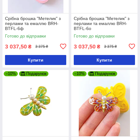
Срібна брошка "Метелик" з
Срібна брошка "Метелик" з
перлами та емаллю BRH-
перлами та емаллю BRH-
BTFL-6ф
BTFL-6о
Готово до відправки
Готово до відправки
3 037,50
3 037,50
₴
₴
3 375 ₴
3 375 ₴
Купити
Купити
–10%
Подарунок
–10%
Подарунок