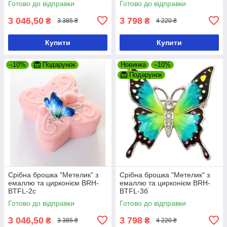
Готово до відправки
Готово до відправки
3 046,50
3 798
₴
₴
3 385 ₴
4 220 ₴
Купити
Купити
–10%
Подарунок
Новинка
–10%
Подарунок
Срібна брошка "Метелик" з
Срібна брошка "Метелик" з
емаллю та цирконієм BRH-
емаллю та цирконієм BRH-
BTFL-2с
BTFL-3б
Готово до відправки
Готово до відправки
3 046,50
3 798
₴
₴
3 385 ₴
4 220 ₴