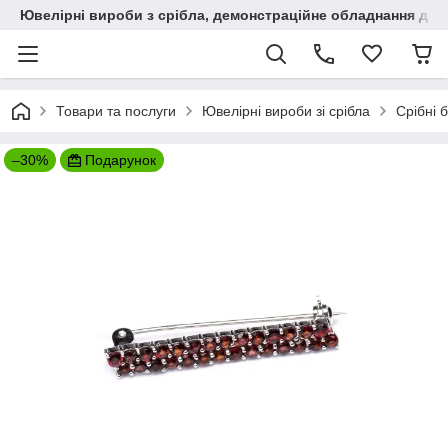
Ювелірні вироби з срібла, демонстраційне обладнання для
Товари та послуги
Ювелірні вироби зі срібла
Срібні 
–30%
Подарунок