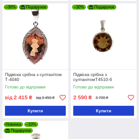
–30%
Подарунок
–30%
Подарунок
Підвіска срібна з султанітом
Підвіска срібна з
Т-4040
султанітомТ4510-б
Готово до відправки
Готово до відправки
2 415
2 590
від
₴
₴
від 3 450 ₴
3 700 ₴
Купити
Купити
Новинка
–10%
Подарунок