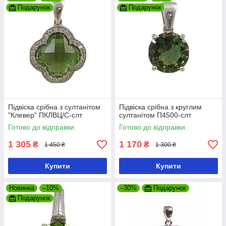
Подарунок
Подарунок
Підвіска срібна з султанітом
Підвіска срібна з круглим
"Клевер" ПКЛВЦ/С-слт
султанітом П4500-слт
Готово до відправки
Готово до відправки
1 305
1 170
₴
₴
1 450 ₴
1 300 ₴
Купити
Купити
Новинка
–10%
–30%
Подарунок
Подарунок