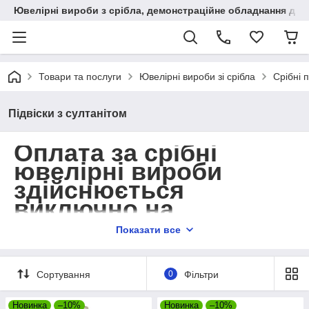
Ювелірні вироби з срібла, демонстраційне обладнання для
Товари та послуги
Ювелірні вироби зі срібла
Срібні п
Підвіски з султанітом
Оплата за срібні
ювелірні вироби
здійснюється
виключно
на
розрахунковий
Показати все
рахунок!
Товари на суму до 250 грн. та більше
Сортування
0
Фільтри
2000 грн. відправляються тільки після
передоплати.
Новинка
–10%
Новинка
–10%